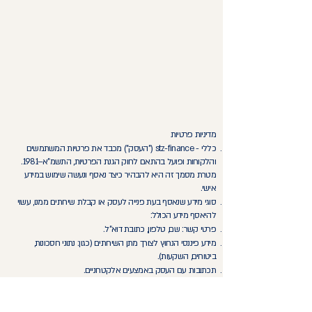
מדיניות פרטיות
כללי - stz-finance ("העסק") מכבד את פרטיות המשתמשים
והלקוחות ופועל בהתאם לחוק הגנת הפרטיות, התשמ"א–1981.
מטרת מסמך זה היא להבהיר כיצד נאסף ונעשה שימוש במידע
אישי.
סוגי מידע שנאסף בעת פנייה לעסק או קבלת שירותים ממנו, עשוי
להיאסף מידע הכולל:
פרטי קשר: שם, טלפון, כתובת דוא"ל.
מידע פיננסי הנחוץ לצורך מתן השירותים (כגון: נתוני חסכונות,
ביטוחים, השקעות).
תכתובות עם העסק באמצעים אלקטרוניים.
מטרות השימוש במידע
מתן השירותים המבוקשים על ידי הלקוח.